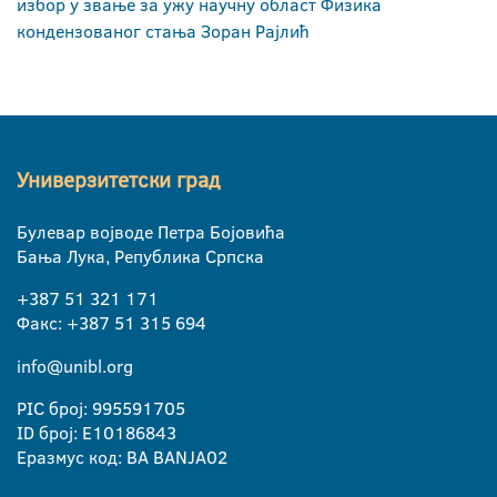
избор у звање за ужу научну област Физика
кондензованог стања Зоран Рајлић
Универзитетски град
Булевар војводе Петра Бојовића
Бања Лука, Република Српска
+387 51 321 171
Факс: +387 51 315 694
info@unibl.org
PIC број: 995591705
ID број: E10186843
Еразмус код: BA BANJA02