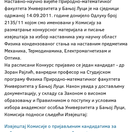
Наставно-научно вијеће Природно-математичког
факултета Универзитета у Бањој Луци је на сједници
одржаној 14.09.2011. године донијело Одлуку број
2135/11 којом смо именовани у Комисију за
разматрање конкурсног материјала и писање
извјештаја за избор наставника ужу научну област
Физика кондензованог стања на наставним предметима
Механика, Термодинамика, Електромагнетизам и
Оптика.
На расписани Конкурс пријавио се један кандидат - др
Зоран Рајлић, ванредни професор на Студијском
програму Физика Природно-математичког факултета
Универзитета у Бањој Луци. Након увида у достављену
документацију, у складу са Законом о високом
образовању и Правилником о поступку и условима
избора академског особља Универзитета у Бањој Луци,
Комисија подноси сљедећи Извјештај:
Извјештај Комисије о пријављеним кандидатима за