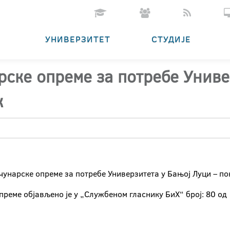
УНИВЕРЗИТЕТ
СТУДИЈЕ
рске опреме за потребе Униве
к
чунарске опреме за потребе Универзитета у Бањој Луци – п
реме објављено је у „Службеном гласнику БиХ“ број: 80 од 