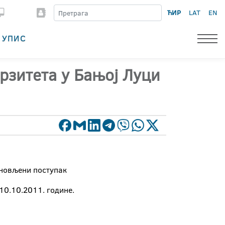
ЋИР
LAT
EN
УПИС
рзитета у Бањој Луци
оновљени поступак
10.10.2011. године.