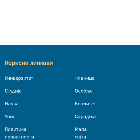
Корисни линкови
Универзитет
Чланице
Студије
Особље
Наука
Квалитет
Упис
Сарадња
Политика
Мапа
приватности
сајта