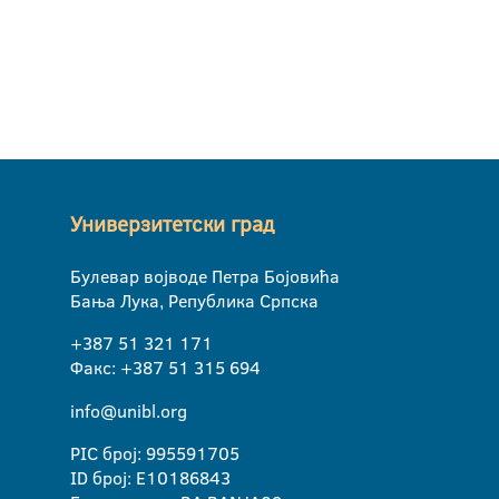
Универзитетски град
Булевар војводе Петра Бојовића
Бања Лука, Република Српска
+387 51 321 171
Факс: +387 51 315 694
info@unibl.org
PIC број: 995591705
ID број: E10186843