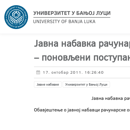
Јавна набавка рачуна
– поновљени поступа
17. октобар 2011. 16:26:40
Јавне набавке
Универзитет у Бањој Луци
Јавна набавка ра
Обавјештење о јавној набавци рачунарске оп