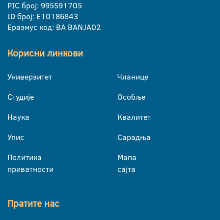
PIC број: 995591705
ID број: E10186843
Еразмус код: BA BANJA02
Корисни линкови
Универзитет
Чланице
Студије
Особље
Наука
Квалитет
Упис
Сарадња
Политика
Мапа
приватности
сајта
Пратите нас