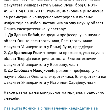
факултета Универзитета у Бањој Луци, број СП-01-
496/11 од 08.06.2011. године, именована је Комисија
за разматрање конкурсног материјала и писање
извјештаја за избор наставника за ужу научну област
Општа електротехника, у саставу:
1.
Др Зденка Бабић
, ванредни професор, ужа научна
област Општа електротехника, Електротехнички
факултет Универзитета у Бањој Луци, предсједник
2.
Др Бранимир Рељин
, редовни професор, ужа научна
област Теорија електричних поља, Елктротехнички
факултет Универзитета у Београду, члан
3.
Др Слободан Милојковић
, редовни професор, ужа
научна област Општа електротехника, Електротехнички
факултет Универзитета у Источном Сарајеву, члан
Након разматрања конкурсног материјала, подносимо
сљедећи:
Извјештај Комисије о пријављеним кандидатима за