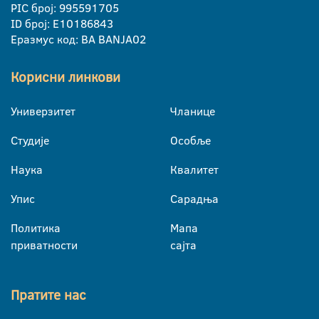
PIC број: 995591705
ID број: E10186843
Еразмус код: BA BANJA02
Корисни линкови
Универзитет
Чланице
Студије
Особље
Наука
Квалитет
Упис
Сарадња
Политика
Мапа
приватности
сајта
Пратите нас