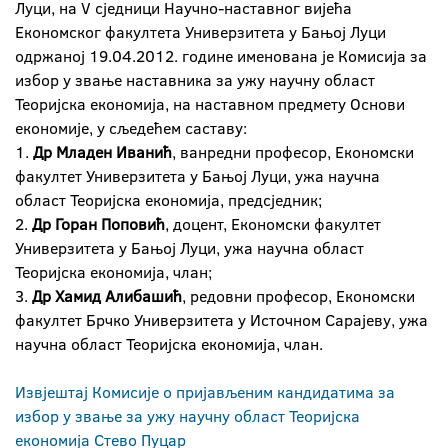
Луци, на V сједници Научно-наставног вијећа
Економског факултета Универзитета у Бањој Луци
одржаној 19.04.2012. године именована је Комисија за
избор у звање наставника за ужу научну област
Теоријска економија, на наставном предмету Основи
економије, у сљедећем саставу:
1.
Др Младен Иванић
, ванредни професор, Економски
факултет Универзитета у Бањој Луци, ужа научна
област Теоријска економија, предсједник;
2.
Др Горан Поповић
, доцент, Економски факултет
Универзитета у Бањој Луци, ужа научна област
Теоријска економија, члан;
3.
Др Хамид Алибашић
, редовни професор, Економски
факултет Брчко Универзитета у Источном Сарајеву, ужа
научна област Теоријска економија, члан.
Извјештај Комисије о пријављеним кандидатима за
избор у звање за ужу научну област Теоријска
економија Стево Пуцар