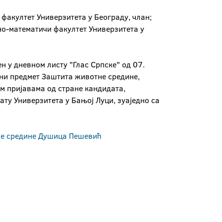
факултет Универзитета у Београду, члан;
дно-математичи факултет Универзитета у
н у дневном листу "Глас Српске" од 07.
вни предмет Заштита животне средине,
м пријавама од стране кандидата,
ту Универзитета у Бањој Луци, зуаједно са
тне средине Душица Пешевић