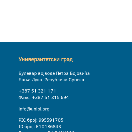
Универзитетски град
Булевар војводе Петра Бојовића
Бања Лука, Република Српска
+387 51 321 171
Факс: +387 51 315 694
info@unibl.org
PIC број: 995591705
ID број: E10186843