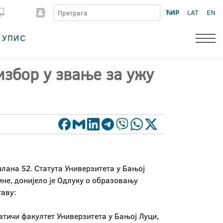
ЋИР
LAT
EN
УПИС
избор у звање за ужу
лана 52. Статута Универзитета у Бањој
не, донијело је Одлуку о образовању
таву:
атичи факултет Универзитета у Бањој Луци,