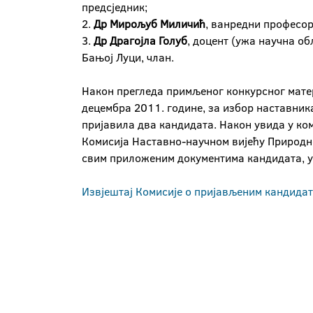
предсједник;
2.
Др Мирољуб Миличић
, ванредни професор
3.
Др Драгојла Голуб
, доцент (ужа научна о
Бањој Луци, члан.
Након прегледа примљеног конкурсног матери
децембра 2011. године, за избор наставник
пријавила два кандидата. Након увида у ко
Комисија Наставно-научном вијећу Природно
свим приложеним документима кандидата, у
Извјештај Комисије о пријављеним кандида