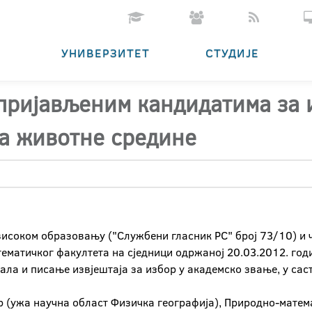
УНИВЕРЗИТЕТ
СТУДИЈЕ
 пријављеним кандидатима за 
та животне средине
високом образовању ("Службени гласник РС" број 73/10) и ч
ематичког факултета на сједници одржаној 20.03.2012. годи
ла и писање извјештаја за избор у академско звање, у сас
р (ужа научна област Физичка географија), Природно-матем