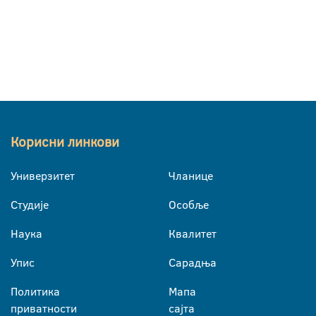
Корисни линкови
Универзитет
Чланице
Студије
Особље
Наука
Квалитет
Упис
Сарадња
Политика
Мапа
приватности
сајта