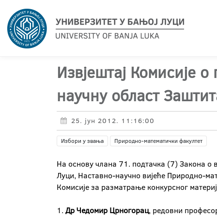
Извјештај Комисије о
научну област Зашти
25. јун 2012. 11:16:00
Избори у звања
Природно-математички факултет
На основу члана 71. подтачка (7) Закона о 
Луци, Наставно-научно вијеће Природно-мат
Комисије за разматрање конкурсног материја
1.
Др Чедомир Црногорац
, редовни професо