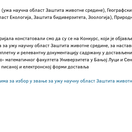
 (ужа научна област Заштита животне средине), Географски 
бласт Екологија, Заштита бидиверзитета, Зоологија), Приро
јала констатовали смо да су се на Конкурс, који је објавље
а за ужу научну област Заштита животне средине, за наста
мплетну и релевантну документацију садржану у достављени
- математичког факултета Универзитета у Бањој Луци и Сена
 писаној и електронској форми доставља
тима за избор у звање за ужу научну област Заштита живо