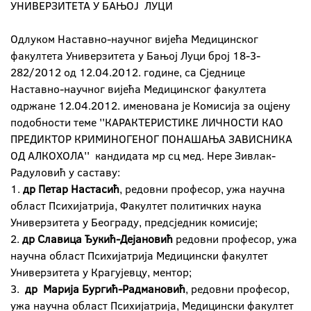
УНИВЕРЗИТЕТА У БАЊОЈ ЛУЦИ
Одлуком Наставно-научног вијећа Медицинског
факултета Универзитета у Бањој Луци број 18-3-
282/2012 од 12.04.2012. године, са Сједнице
Наставно-научног вијећа Медицинског факултета
одржане 12.04.2012. именована је Комисија за оцјену
подобности теме ''КАРАКТЕРИСТИКЕ ЛИЧНОСТИ КАО
ПРЕДИКТОР КРИМИНОГЕНОГ ПОНАШАЊА ЗАВИСНИКА
ОД АЛКОХОЛА'' кандидата мр сц мед. Нере Зивлак-
Радуловић у саставу:
1.
др Петар Настасић
, редовни професор, ужа научна
област Психијатрија, Факултет политичких наука
Универзитета у Београду, предсједник комисије;
2.
др Славица Ђукић-Дејановић
редовни професор, ужа
научна област Психијатрија Медицински факултет
Универзитета у Крагујевцу, ментор;
3.
др Марија Бургић-Радмановић
, редовни професор,
ужа научна област Психијатрија, Медицински факултет