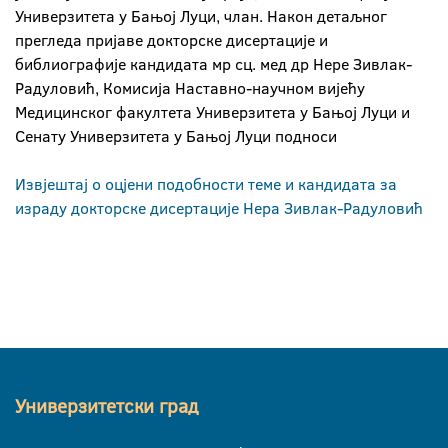
Универзитета у Бањој Луци, члан. Након детаљног
прегледа пријаве докторске дисертације и
библиографије кандидата мр сц. мед др Нере Зивлак-
Радуловић, Комисија Наставно-научном вијећу
Медицинског факултета Универзитета у Бањој Луци и
Сенату Универзитета у Бањој Луци подноси
Извјештај о оцјени подобности теме и кандидата за
израду докторске дисертације Нера Зивлак-Радуловић
Универзитетски град