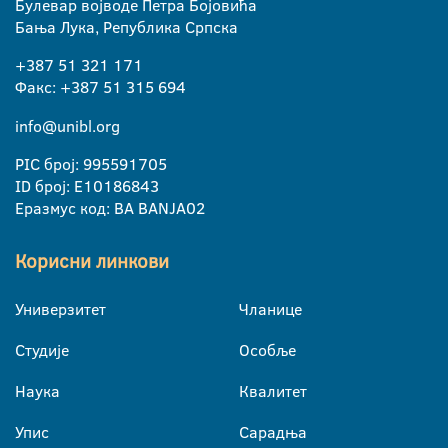
Булевар војводе Петра Бојовића
Бања Лука, Република Српска
+387 51 321 171
Факс: +387 51 315 694
info@unibl.org
PIC број: 995591705
ID број: E10186843
Еразмус код: BA BANJA02
Корисни линкови
Универзитет
Чланице
Студије
Особље
Наука
Квалитет
Упис
Сарадња