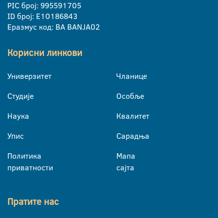
PIC број: 995591705
ID број: E10186843
Еразмус код: BA BANJA02
Корисни линкови
Универзитет
Чланице
Студије
Особље
Наука
Квалитет
Упис
Сарадња
Политика
Мапа
приватности
сајта
Пратите нас