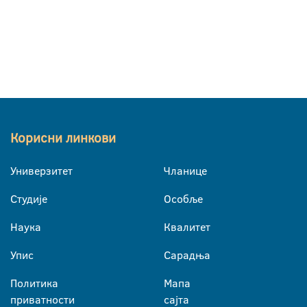
Корисни линкови
Универзитет
Чланице
Студије
Особље
Наука
Квалитет
Упис
Сарадња
Политика
Мапа
приватности
сајта