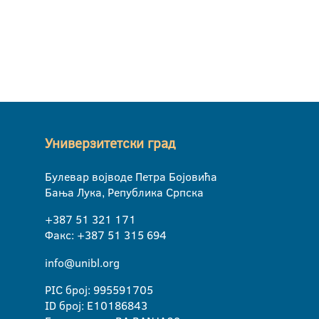
Универзитетски град
Булевар војводе Петра Бојовића
Бања Лука, Република Српска
+387 51 321 171
Факс: +387 51 315 694
info@unibl.org
PIC број: 995591705
ID број: E10186843