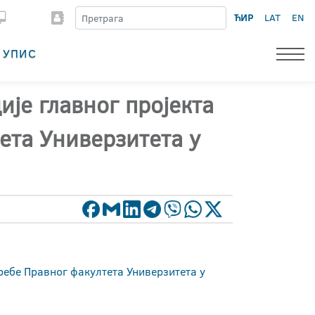
ЋИР
LAT
EN
УПИС
ије главног пројекта
ета Универзитета у
ребе Правног факултета Универзитета у