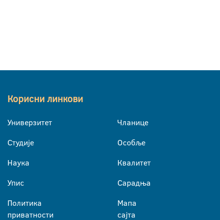
Корисни линкови
Универзитет
Чланице
Студије
Особље
Наука
Квалитет
Упис
Сарадња
Политика
Мапа
приватности
сајта