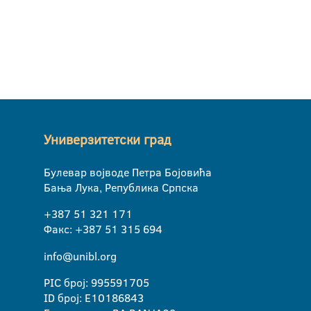
Универзитетски град
Булевар војводе Петра Бојовића
Бања Лука, Република Српска
+387 51 321 171
Факс: +387 51 315 694
info@unibl.org
PIC број: 995591705
ID број: E10186843