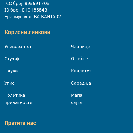
PIC број: 995591705
ID број: E10186843
Еразмус код: BA BANJA02
Корисни линкови
Универзитет
Чланице
Студије
Особље
Наука
Квалитет
Упис
Сарадња
Политика
Мапа
приватности
сајта
Пратите нас