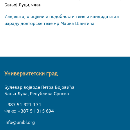
Бањој Луци, члан
Извјештај о оцјени и подобности теме и кандидата за
израду докторске тезе мр Марка Шантића
Универзитетски град
Булевар војводе Петра Бојовића
Бања Лука, Република Српска
+387 51 321 171
Факс: +387 51 315 694
info@unibl.org