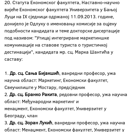
20. Статута Економског факултета, Наставно-научно
вијеће Економског факултета Универзитета у Бањој
Луци на IX сједници одржаној 11.09.2013. године,
донијело је Одлуку о именовању комисије за оцјену
подобности кандидата и теме докторске дисертације
под називом: "Утицај интегриране маркетиншке
комуникације на ставове туриста о туристичкој
дестинацији", кандидата мр. сц. Марка Шантића у
саставу:
1.
Др. сц. Сања Бијакшић
, ванредни професор, ужа
научна област: Маркетинг, Економски факултет,
Свеучилиште у Мостару, предсједник
2.
Др. сц. Бранко Ракита
, редовни професор, ужа научна
област: Међународни маркетинг и
менаџмент, Економски факултет, Универзитет у
Београду, члан
3.
Др. сц. Зоран Лукић
, ванредни професор, ужа научна
област: Менаџмент, Економски факултет, Универзитет у