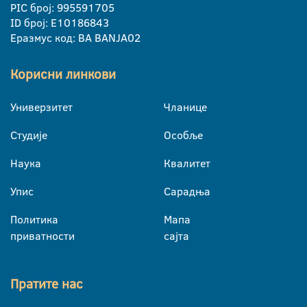
PIC број: 995591705
ID број: E10186843
Еразмус код: BA BANJA02
Корисни линкови
Универзитет
Чланице
Студије
Особље
Наука
Квалитет
Упис
Сарадња
Политика
Мапа
приватности
сајта
Пратите нас