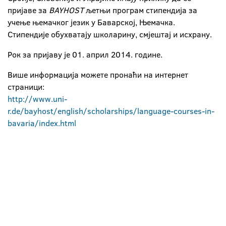
пријаве за
BAYHOST
љетњи програм стипендија за
учење њемачког језик у Баварској, Њемачка.
Стипендије обухватају школарину, смјештај и исхрану.
Рок за пријаву је 01. април 2014. године.
Више информација можете пронаћи на интернет
страници:
http://www.uni-
r.de/bayhost/english/scholarships/language-courses-in-
bavaria/index.html