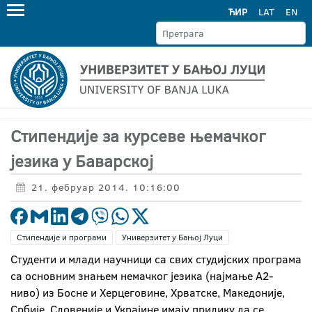
ЋИР
LAT
EN
Стипендије за курсеве њемачког
језика у Баварској
21. фебруар 2014. 10:16:00
Стипендије и програми
Универзитет у Бањој Луци
Студенти и млади научници са свих студијских програма
са основним знањем немачког језика (најмање А2-
ниво) из Босне и Херцеговине, Хрватске, Македоније,
Србије, Словеније и Украјине имају прилику да се