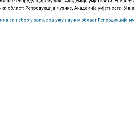
 област: Репродукција музике, Академије умјетности, Универзи
ичка област: Репродукција музике, Академије умјетности, Уни
има за избор у звање за ужу научну област Репродукција м