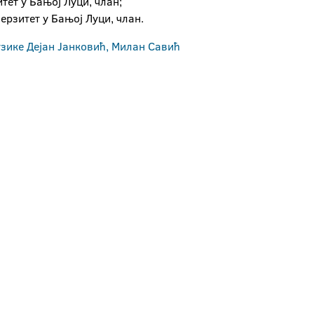
тет у Бањој Луци, члан;
верзитет у Бањој Луци, члан.
узике Дејан Јанковић, Милан Савић