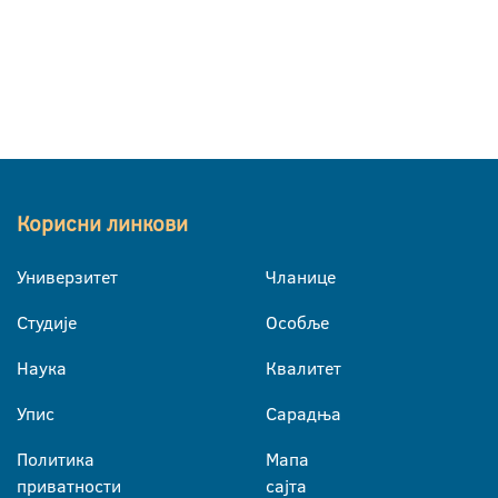
Корисни линкови
Универзитет
Чланице
Студије
Особље
Наука
Квалитет
Упис
Сарадња
Политика
Мапа
приватности
сајта