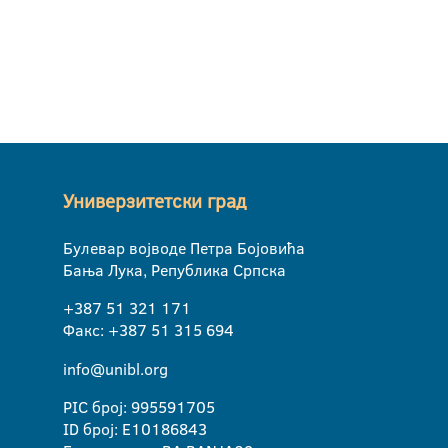
Универзитетски град
Булевар војводе Петра Бојовића
Бања Лука, Република Српска
+387 51 321 171
Факс: +387 51 315 694
info@unibl.org
PIC број: 995591705
ID број: E10186843