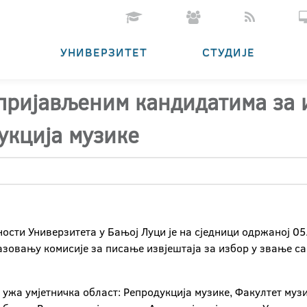
УНИВЕРЗИТЕТ
СТУДИЈЕ
 пријављеним кандидатима за 
укција музике
ности Универзитета у Бањој Луци је на сједници одржаној 05
азовању комисије за писање извјештаја за избор у звање са
 ужа умјетничка област: Репродукција музике, Факултет музи