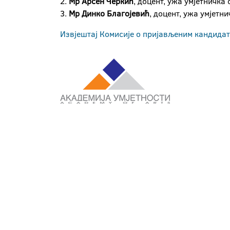
2.
Мр Арсен Черкић
, доцент, ужа умјетничка
3.
Мр Динко Благојевић
, доцент, ужа умјетн
Извјештај Комисије о пријављеним кандидат