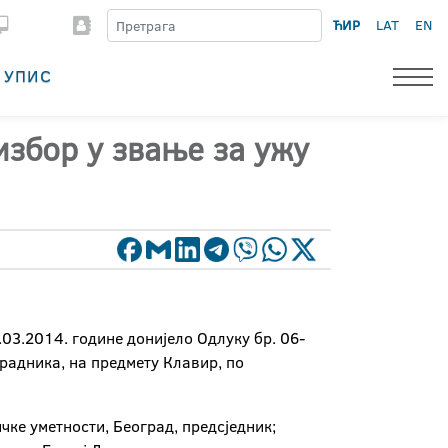
ЋИР
LAT
EN
УПИС
избор у звање за ужу
.03.2014. године донијело Одлуку бр. 06-
радника, на предмету Клавир, по
чке уметности, Београд, предсједник;