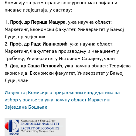
Комисију за разматрање конкурсног материјала и
писање извјештаја, у саставу:
1.
Проф. др Перица Мацура
, ужа научна област:
Маркетинг, Економски факултет, Универзитет у Бањој
Луци, предсједник
2.
Проф. др Раде Иванковић
, ужа научна област:
Маркетинг, Факултет за производњу и менаџмент у
Требињу, Универзитет у Источном Сарајеву, члан
3.
Доц. др Саша Петковић
, ужа научна област: Теоријска
економија, Економски факултет, Универзитет у Бањој
Луци, члан
Извјештај Комисије о пријављеним кандидатима за
избор у звање за ужу научну област Маркетинг
Звјездана Бошњак