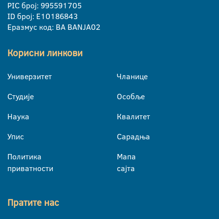
PIC број: 995591705
ID број: E10186843
Еразмус код: BA BANJA02
Корисни линкови
Универзитет
Чланице
Студије
Особље
Наука
Квалитет
Упис
Сарадња
Политика
Мапа
приватности
сајта
Пратите нас