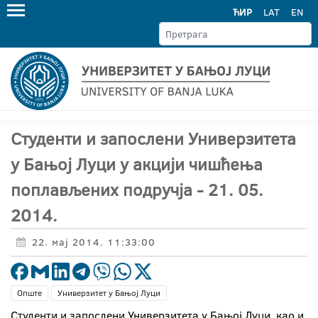
ЋИР
LAT
EN
Студенти и запослени Универзитета
у Бањој Луци у акцији чишћења
поплављених подручја - 21. 05.
2014.
22. мај 2014. 11:33:00
Опште
Универзитет у Бањој Луци
Студенти и запослени Универзитета у Бањој Луци, као и