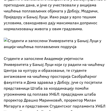
претходних дана, и јуче су учествовали у акцијама
чишћења поплављених објеката у Добоју, Модричи,
Приједору и Бањој Луци. Иако раде у врло тешким
условима, свакодневно дају максималан допринос
нормализовању живота у овим градовима.
Студенте и запослене Академије умјетности
Универзитета у Бањој Луци који су радили на чишћењу
Центра за културу и образовање, те студенте
ангажоване на чишћењу просторија Саобраћајног
факултета и Дома здравља у Добоју, јуче су посјетили
представници Штаба за координацију помоћи
угроженима од поплава УНБЛ: предсједник штаба
проректор Драшко Маринковић, проректор Милан
Матаруга и представник Студентског парламента УНБЛ