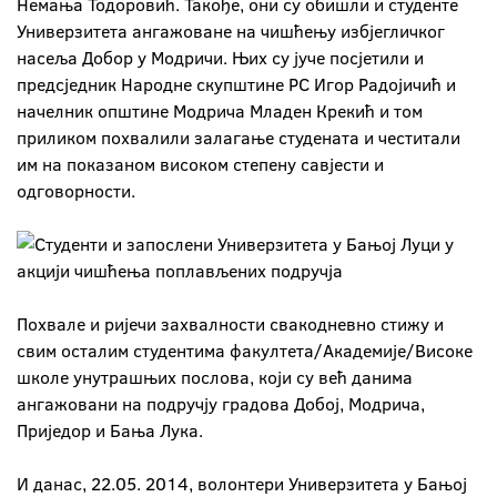
Немања Тодоровић. Такође, они су обишли и студенте
Универзитета ангажоване на чишћењу избјегличког
насеља Добор у Модричи. Њих су јуче посјетили и
предсједник Народне скупштине РС Игор Радојичић и
начелник општине Модрича Младен Крекић и том
приликом похвалили залагање студената и честитали
им на показаном високом степену савјести и
одговорности.
Похвале и ријечи захвалности свакодневно стижу и
свим осталим студентима факултета/Академије/Високе
школе унутрашњих послова, који су већ данима
ангажовани на подручју градова Добој, Модрича,
Приједор и Бања Лука.
И данас, 22.05. 2014, волонтери Универзитета у Бањој