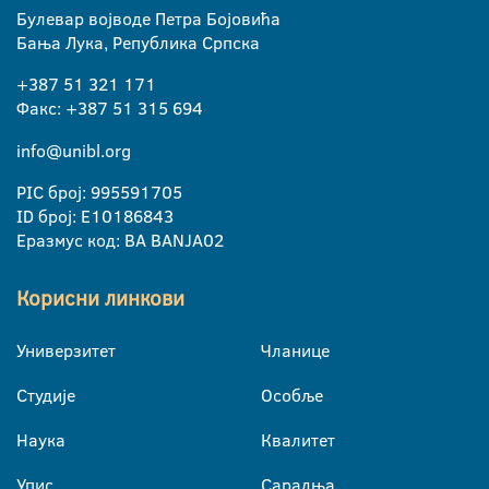
Булевар војводе Петра Бојовића
Бања Лука, Република Српска
+387 51 321 171
Факс: +387 51 315 694
info@unibl.org
PIC број: 995591705
ID број: E10186843
Еразмус код: BA BANJA02
Корисни линкови
Универзитет
Чланице
Студије
Особље
Наука
Квалитет
Упис
Сарадња