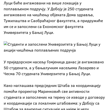
Луци биће ангажовани на више локација у
поплављеном подручју. У Добоју је 250 студената
ангажовано на чишћењу објеката Дома здравља,
Тужилаштва и Саобраћајног факултета, а придружиће
им се и запослени са Економског факултета
Универзитета у Бањој Луци.
У приједорском насељу Гомјеница данас је ангажовано
50 студената, а у бањалучким насељима Лазарево и
Чесма 70 студената Универзитета у Бањој Луци.
Како наглашава предсједник Штаба за координацију
помоћи проректор Маринковић све активности
студената и запослених на терену се изводе у договору
и координацији са локалним штабовима: у Добоју са
Штабом за ванредне ситуације на чијем је челу