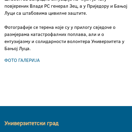
повјереник Владе РС генерал Зец, а у Приједору и Бањој
Луци са штабовима цивилне заштите.
Фотографије се терена које су у прилогу свједоче о
размјерама катастрофалних поплава, али и о
ентузијазму и солидарности волонтера Универзитета у
Бањој Луца.
ФОТО ГАЛЕРИЈА
Универзитетски град