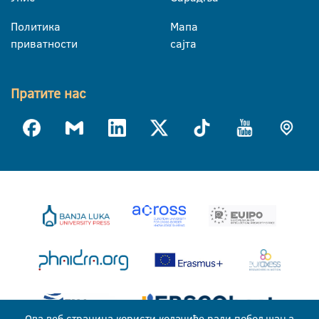
Политика
Мапа
приватности
сајта
Пратите нас
Ова веб страница користи колачиће ради побољшања