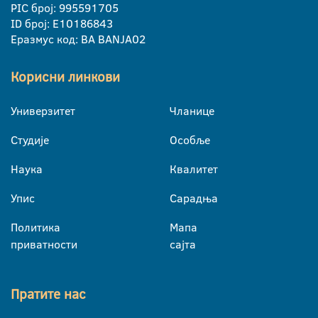
PIC број: 995591705
ID број: E10186843
Еразмус код: BA BANJA02
Корисни линкови
Универзитет
Чланице
Студије
Особље
Наука
Квалитет
Упис
Сарадња
Политика
Мапа
приватности
сајта
Пратите нас