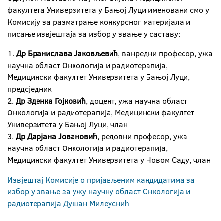
факултета Универзитета у Бањој Луци именовани смо у
Комисију за разматрање конкурсног материјала и
писање извјештаја за избор у звање у саставу:
1.
Др Бранислава Јаковљевић
, ванредни професор, ужа
научна област Онкологија и радиотерапија,
Медицински факултет Универзитета у Бањој Луци,
предсједник
2.
Др Зденка Гојковић
, доцент, ужа научна област
Онкологија и радиотерапија, Медицински факултет
Универзитета у Бањој Луци, члан
3.
Др Дарјана Јовановић
, редовни професор, ужа
научна област Онкологија и радиотерапија,
Медицински факултет Универзитета у Новом Саду, члан
Извјештај Комисије о пријављеним кандидатима за
избор у звање за ужу научну област Онкологија и
радиотерапија Душан Милеуснић