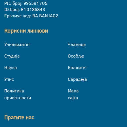
PIC број: 995591705
ID број: E10186843
Еразмус код: BA BANJA02
Корисни линкови
Универзитет
Чланице
Студије
Особље
Наука
Квалитет
Упис
Сарадња
Политика
Мапа
приватности
сајта
Пратите нас