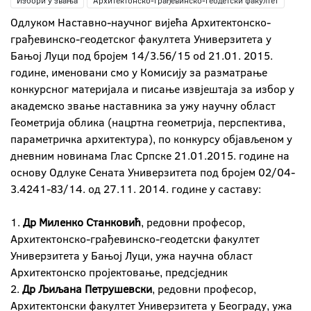
Избори у звања
Архитектонско-грађевинско-геодетски факултет
Одлуком Наставно-научног вијећа Архитектонско-
грађевинско-геодетског факултета Универзитета у
Бањој Луци под бројем 14/3.56/15 od 21.01. 2015.
године, именовани смо у Комисију за разматрање
конкурсног материјала и писање извјештаја за избор у
академско звање наставника за ужу научну област
Геометрија облика (нацртна геометрија, перспектива,
параметричка архитектура), по конкурсу објављеном у
дневним новинама Глас Српске 21.01.2015. године на
основу Одлуке Сената Универзитета под бројем 02/04-
3.4241-83/14. од 27.11. 2014. године у саставу:
1.
Др Миленко Станковић
, редовни професор,
Архитектонско-грађевинско-геодетски факултет
Универзитета у Бањој Луци, ужа научна област
Архитектонско пројектовање, предсједник
2.
Др Љиљана Петрушевски
, редовни професор,
Архитектонски факултет Универзитета у Београду, ужа