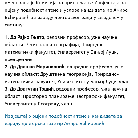
именована је Kомисија за припремање Извјештаја за
оцјену подобности теме и услова кандидата мр Амире
Бећировић за израду докторског рада у сљедећем у
саставу:
1.
Др Рајко Гњато
, редовни професор, уже научне
области: Регионална географија, Природно-
математички факултет, Универзитет у Бањој Луци,
предсједник
2.
Др Драшко Маринковић
, ванредни професор, ужа
научна област: Друштвена географија, Природно-
матенатички факултет, Универзитет у Бањој Луци, члан
3.
Др Драгутин Тошић
, редовни професор, ужа научна
област: Просторно планирање, Географски факултет,
Универзитет у Београду, члан
Извјештај о оцјени подобности теме и кандидата за
израду докторске тезе мр Амире Бећировић