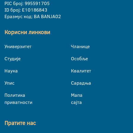
PIC број: 995591705
ID број: E10186843
Еразмус код: BA BANJA02
Корисни линкови
Универзитет
Чланице
Студије
Особље
Наука
Квалитет
Упис
Сарадња
Политика
Мапа
приватности
сајта
Пратите нас