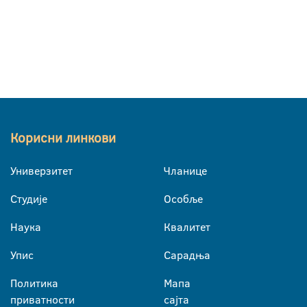
Корисни линкови
Универзитет
Чланице
Студије
Особље
Наука
Квалитет
Упис
Сарадња
Политика
Мапа
приватности
сајта