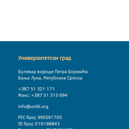
Универзитетски град
Булевар војводе Петра Бојовића
Бања Лука, Република Српска
+387 51 321 171
Факс: +387 51 315 694
info@unibl.org
PIC број: 995591705
ID број: E10186843