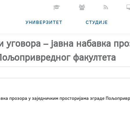
УНИВЕРЗИТЕТ
СТУДИЈЕ
и уговора – јавна набавка про
 Пољопривредног факултета
авка прозора у заједничким просторијама зграде Пољопривр