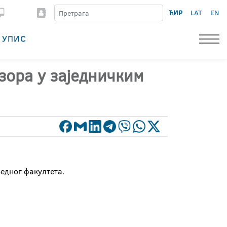
ЋИР
LAT
EN
УПИС
зора у заједничким
едног факултета.