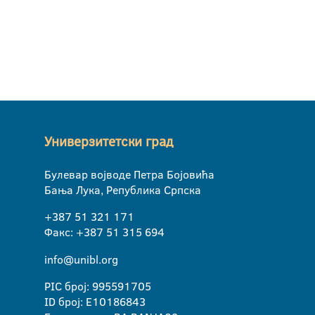
Универзитетски град
Булевар војводе Петра Бојовића
Бања Лука, Република Српска
+387 51 321 171
Факс: +387 51 315 694
info@unibl.org
PIC број: 995591705
ID број: E10186843