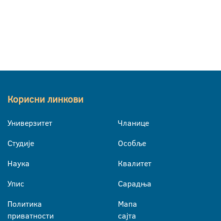
Корисни линкови
Универзитет
Чланице
Студије
Особље
Наука
Квалитет
Упис
Сарадња
Политика
Мапа
приватности
сајта