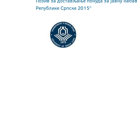
Позив за достављање понуда за јавну набав
Републике Српске 2015“