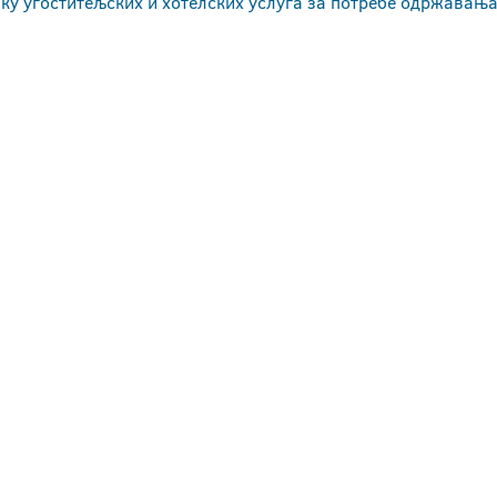
ку угоститељских и хотелских услуга за потребе одржавања