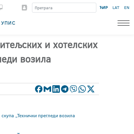
ЋИР
LAT
EN
УПИС
титељских и хотелских
леди возила
 скупа „Технички прегледи возила