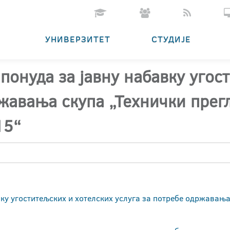
УНИВЕРЗИТЕТ
СТУДИЈЕ
понуда за јавну набавку угос
ржавања скупа „Технички прег
15“
ку угоститељских и хотелских услуга за потребе одржавања