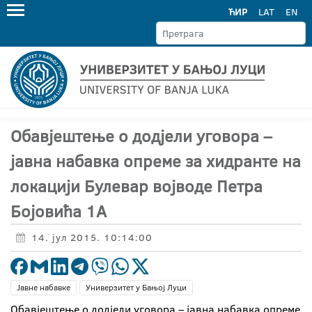
ЋИР
LAT
EN
Обавјештење о додјели уговора –
јавна набавка опреме за хидранте на
локацији Булевар војводе Петра
Бојовића 1А
14. јул 2015. 10:14:00
Јавне набавке
Универзитет у Бањој Луци
Обавјештење о додјели уговора – јавна набавка опреме