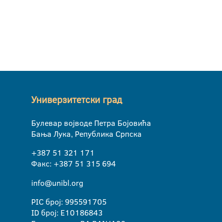
Универзитетски град
Булевар војводе Петра Бојовића
Бања Лука, Република Српска
+387 51 321 171
Факс: +387 51 315 694
info@unibl.org
PIC број: 995591705
ID број: E10186843