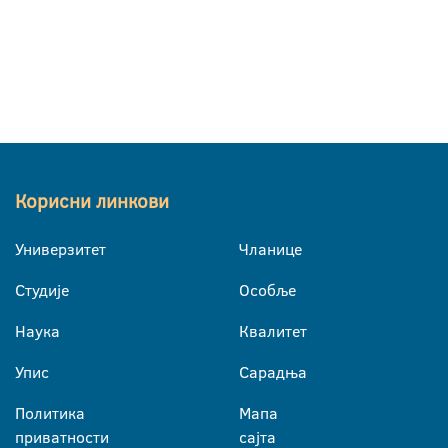
Корисни линкови
Универзитет
Чланице
Студије
Особље
Наука
Квалитет
Упис
Сарадња
Политика
Мапа
приватности
сајта