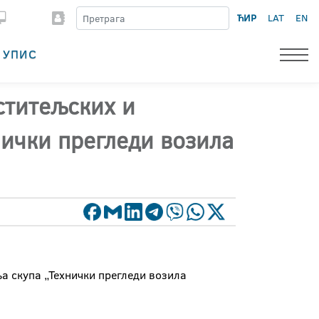
ЋИР
LAT
EN
УПИС
ститељских и
нички прегледи возила
а скупа „Технички прегледи возила