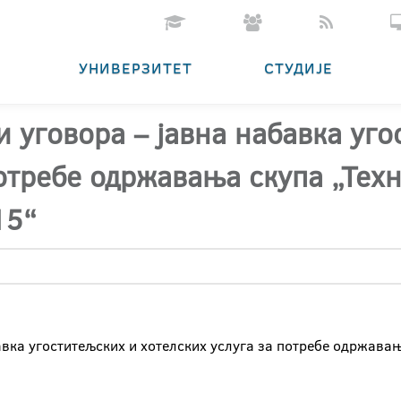
УНИВЕРЗИТЕТ
СТУДИЈЕ
и уговора – јавна набавка уго
потребе одржавања скупа „Тех
15“
авка угоститељских и хотелских услуга за потребе одржавањ