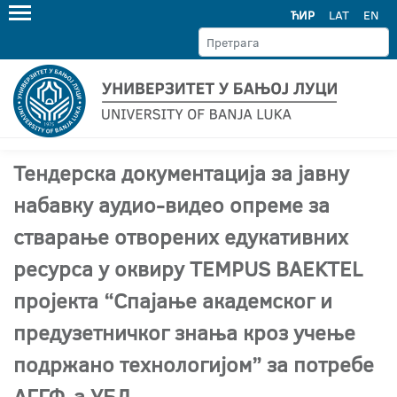
ЋИР
LAT
EN
Тендерска документација за јавну
набавку аудио-видео опреме за
стварање отворених едукативних
ресурса у оквиру TEMPUS BAEKTEL
пројекта “Спајање aкадемског и
предузетничког знања кроз учење
подржано технологијом” за потребе
AГГФ-а УБЛ