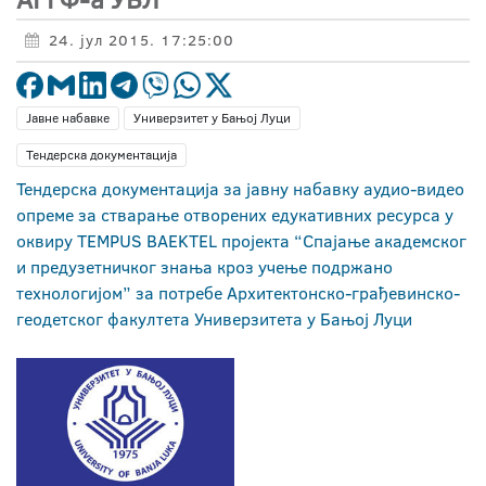
24. јул 2015. 17:25:00
Јавне набавке
Универзитет у Бањој Луци
Тендерска документација
Тендерска документација за јавну набавку аудио-видео
опреме
за
стварање
отворених едукативних ресурса
у
оквиру
TEMPUS BAEKTEL
пројекта
“Спајање aкадемског
и предузетничког знања кроз учење подржано
технологијом”
за потребе
A
рхитектонско-грађевинско-
геодетског
факултета Универзитета у Бањој Луци