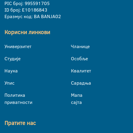
PIC број: 995591705
ID број: E10186843
Еразмус код: BA BANJA02
Корисни линкови
Универзитет
Чланице
Студије
Особље
Наука
Квалитет
Упис
Сарадња
Политика
Мапа
приватности
сајта
Пратите нас