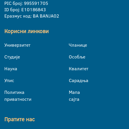
PIC број: 995591705
ID број: E10186843
Еразмус код: BA BANJA02
Корисни линкови
Универзитет
Чланице
Студије
Особље
Наука
Квалитет
Упис
Сарадња
Политика
Мапа
приватности
сајта
Пратите нас