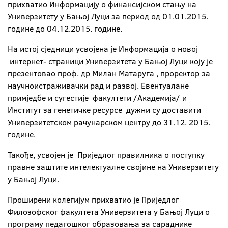
прихватио Информацију о финансијском стању на
Универзитету у Бањој Луци за период од 01.01.2015.
године до 04.12.2015. године.
На истој сједници усвојена је Информација о новој
интернет- страници Универзитета у Бањој Луци коју је
презентовао проф. др Милан Матаруга , проректор за
научноистраживачки рад и развој. Евентуалане
примједбе и сугестије факултети /Академија/ и
Институт за генетичке ресурсе дужни су доставити
Универзитетском рачунарском центру до 31.12. 2015.
године.
Такође, усвојен је Приједлог правилника о поступку
правне заштите интелектуалне својине на Универзитету
у Бањој Луци.
Проширени колегијум прихватио је Приједлог
Филозофског факултета Универзитета у Бањој Луци о
програму педагошког образовања за сараднике