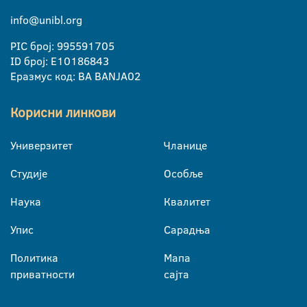
info@unibl.org
PIC број: 995591705
ID број: E10186843
Еразмус код: BA BANJA02
Корисни линкови
Универзитет
Чланице
Студије
Особље
Наука
Квалитет
Упис
Сарадња
Политика
Мапа
приватности
сајта