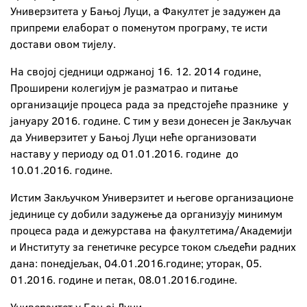
Универзитета у Бањој Луци, а Факултет је задужен да
припреми елаборат о поменутoм програму, те исти
достави овом тијелу.
На својој сједници одржаној 16. 12. 2014 године,
Проширени колегијум је разматрао и питање
организације процеса рада за предстојеће празнике у
јануару 2016. године. С тим у вези донесен је Закључак
да Универзитет у Бањој Луци неће организовати
наставу у периоду од 01.01.2016. године до
10.01.2016. године.
Истим Закључком Универзитет и његове организационе
јединице су добили задужење да организују минимум
процеса рада и дежурстава на факултетима/Академији
и Институту за генетичке ресурсе током сљедећи радних
дана: понедјељак, 04.01.2016.године; уторак, 05.
01.2016. године и петак, 08.01.2016.године.