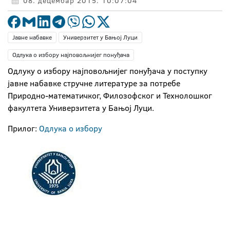
08. децембар 2015. 10:07:04
Јавне набавке
Универзитет у Бањој Луци
Одлука о избору најповољнијег понуђача
Одлуку о избору најповољнијег понуђача у поступку
јавне набавке стручне литературе за потребе
Природно-математичког, Филозофског и Технолошког
факултета Универзитета у Бањој Луци.
Прилог:
Одлука о избору