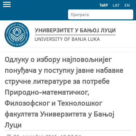
ЋИР
LAT
EN
Одлуку о избору најповољнијег
понуђача у поступку јавне набавке
стручне литературе за потребе
Природно-математичког,
Филозофског и Технолошког
факултета Универзитета у Бањој
Луци