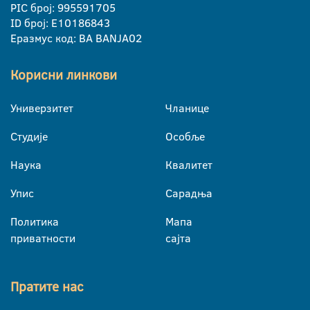
PIC број: 995591705
ID број: E10186843
Еразмус код: BA BANJA02
Корисни линкови
Универзитет
Чланице
Студије
Особље
Наука
Квалитет
Упис
Сарадња
Политика
Мапа
приватности
сајта
Пратите нас