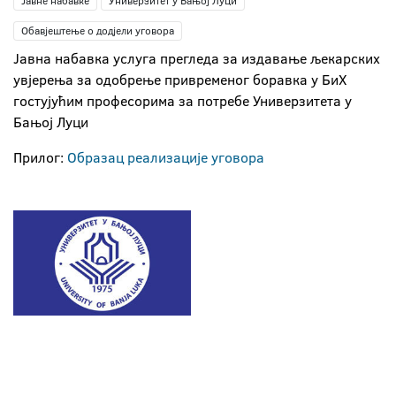
Јавне набавке
Универзитет у Бањој Луци
Обавјештење о додјели уговора
Jавнa набавкa услуга прегледа за издавање љекарских
увјерења за одобрење привременог боравка у БиХ
гостујућим професорима за потребе Универзитета у
Бањој Луци
Прилог:
Образац реализације уговора