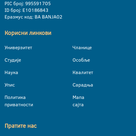
PIC број: 995591705
ID број: E10186843
Еразмус код: BA BANJA02
Корисни линкови
Универзитет
Чланице
Студије
Особље
Наука
Квалитет
Упис
Сарадња
Политика
Мапа
приватности
сајта
Пратите нас