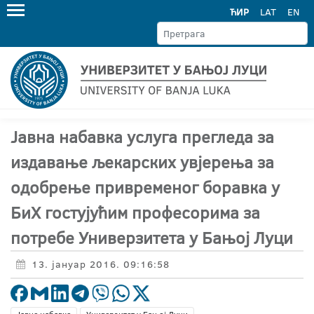
ЋИР
LAT
EN
Jавнa набавкa услуга прегледа за
издавање љекарских увјерења за
одобрење привременог боравка у
БиХ гостујућим професорима за
потребе Универзитета у Бањој Луци
13. јануар 2016. 09:16:58