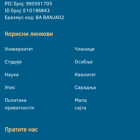
PIC број: 995591705
ID број: E10186843
Еразмус код: BA BANJA02
Корисни линкови
Универзитет
Чланице
Студије
Особље
Наука
Квалитет
Упис
Сарадња
Политика
Мапа
приватности
сајта
Пратите нас