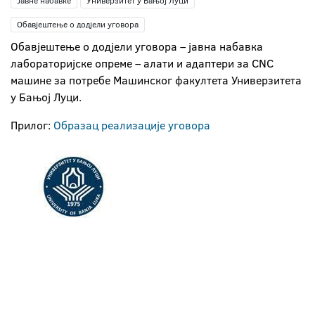
Јавне набавке
Универзитет у Бањој Луци
Обавјештење о додјели уговора
Обавјештење о додјели уговора – јавна набавка
лабораторијске опреме – алати и адаптери за CNC
машине за потребе Машинског факултета Универзитета
у Бањој Луци.
Прилог:
Образац реализације уговора