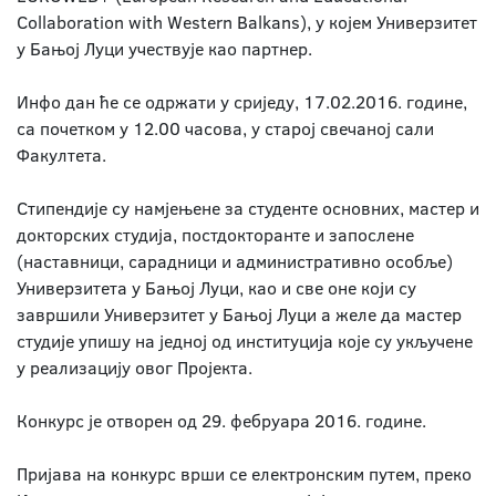
Collaboration with Western Balkans), у којем Универзитет
у Бањој Луци учествује као партнер.
Инфо дан ће се одржати у сриједу, 17.02.2016. године,
са почетком у 12.00 часова, у старој свечаној сали
Факултета.
Стипендије су намјењене за студенте основних, мастер и
докторских студија, постдокторанте и запослене
(наставници, сарадници и административно особље)
Универзитета у Бањој Луци, као и све оне који су
завршили Универзитет у Бањој Луци а желе да мастер
студије упишу на једној од институција које су укључене
у реализацију овог Пројекта.
Конкурс је отворен од 29. фебруара 2016. године.
Пријава на конкурс врши се електронским путем, преко