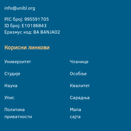
info@unibl.org
PIC број: 995591705
ID број: E10186843
Еразмус код: BA BANJA02
Корисни линкови
Универзитет
Чланице
Студије
Особље
Наука
Квалитет
Упис
Сарадња
Политика
Мапа
приватности
сајта