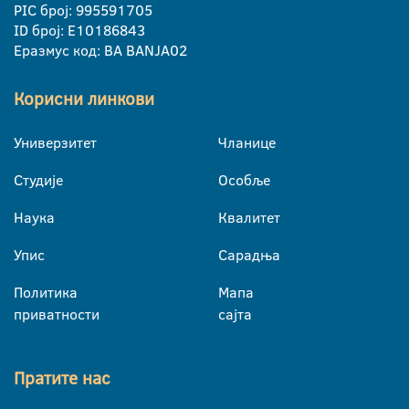
PIC број: 995591705
ID број: E10186843
Еразмус код: BA BANJA02
Корисни линкови
Универзитет
Чланице
Студије
Особље
Наука
Квалитет
Упис
Сарадња
Политика
Мапа
приватности
сајта
Пратите нас