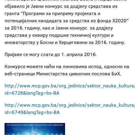
објавило је Јавни конкурс за додјелу средстава из
гранта "Програми за припрему пројеката и
потенцијалних кандидата за средства из фонда Х2020"
за 2016. годину, као и Јавни конкурс за додјелу
средстава у оквиру подршке техничкој култури и
иноваторству у Босни и Херцеговини за 2016. годину.
Пријаве се могу слати до 1. априла 2016.
Конкурсе можете наћи на линковима испод, односно на
веб-страници Министарства цивилних послова БиХ.
http://www.mcp.gov.ba/org_jedinice/sektor_nauka_kultura/
id=6728&langTag=bs-BA
http://www.mcp.gov.ba/org_jedinice/sektor_nauka_kultura/
id=6749&langTag=bs-BA