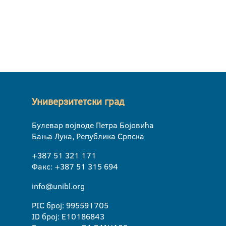
Универзитетски град
Булевар војводе Петра Бојовића
Бања Лука, Република Српска
+387 51 321 171
Факс: +387 51 315 694
info@unibl.org
PIC број: 995591705
ID број: E10186843