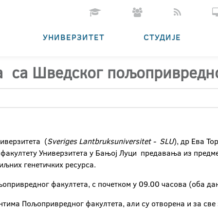
УНИВЕРЗИТЕТ
СТУДИЈЕ
 са Шведског пољопривредно
иверзитета (
Sveriges Lantbruksuniversitet - SLU
), др Ева То
 факултету Универзитета у Бањој Луци предавања из предм
иљних генетичких ресурса.
привредног факултета, с почетком у 09.00 часова (оба дан
нтима Пољопривредног факултета, али су отворена и за све