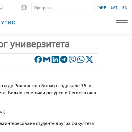
ЋИР
LAT
EN
УПИС
г универзитета
рн и др Роланд фон Ботмер , одржаће 15. и
ета Биљни генетички ресурси и Легислатива
а).
 заинтересоване студенте других факултета