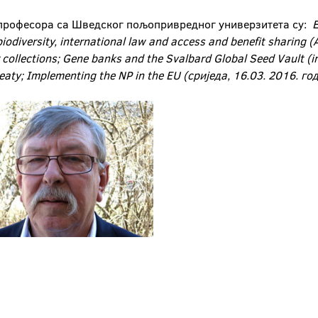
 професора са Шведског пољопривредног универзитета су:
E
iodiversity, international law and access and benefit sharing (A
collections; Gene banks and the Svalbard Global Seed Vault (in
eaty; Implementing the NP in the EU (сриједа, 16.03. 2016. го