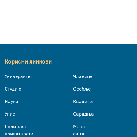
Корисни линкови
Универзитет
Чланице
Студије
Особље
Наука
Квалитет
Упис
Сарадња
Политика
Мапа
приватности
сајта