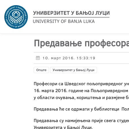
Предавање професора
10. март 2016. 15:33:19
Опште
Универзитет у Бањој Луци
Професори са Шведског пољопривредног ун
16. марта 2016. године на Пољопривредном
у области очувања, кориштења и размјене б
Предавања ће се одржати у библиотеци Пољо
Предавања су намијењена прије свега студе
Универзитета у Бањој Луци.