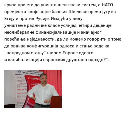
криза пријети да уништи шенгенски систем, а НАТО
премјешта своје војне базе из Шведске према југу ка
Егеју и против Русије. Имајући у виду
уништење радничке класе услијед четири деценије
неолибералне финансијализације и значајног
повећања неједнакости, да ли можемо говорити о томе
да оваква конфигурација односа и стање воде ка
„ванредном стању“ широм Европе одозго
и канибализацији европских друштава одоздо?“.