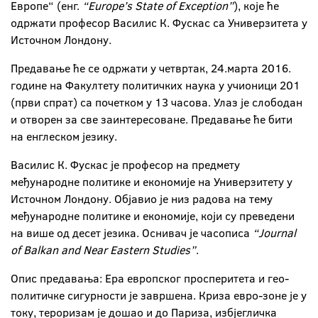
Европе“ (енг.
“Europe’s State of Exception”
), које ће
одржати професор Василис К. Фускас са Универзитета у
Источном Лондону.
Предавање ће се одржати у четвртак, 24.марта 2016.
године на Факултету политичких наука у учионици 201
(први спрат) са почетком у 13 часова. Улаз је слободан
и отворен за све заинтересоване. Предавање ће бити
на енглеском језику.
Василис К. Фускас је професор на предмету
међународне политике и економије на Универзитету у
Источном Лондону. Објавио је низ радова на тему
међународне политике и економије, који су преведени
на више од десет језика. Оснивач је часописа
“Journal
of Balkan and Near Eastern Studies”
.
Опис предавања: Ера европског просперитета и гео-
политичке сигурности је завршена. Криза евро-зоне је у
току, тероризам је дошао и до Париза, избјегличка