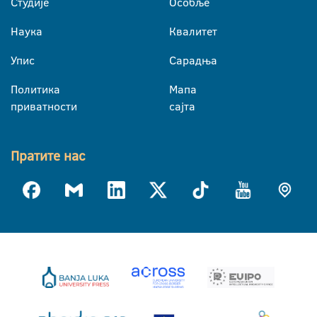
Студије
Особље
Наука
Квалитет
Упис
Сарадња
Политика
Мапа
приватности
сајта
Пратите нас