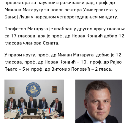
проректора за научноистраживачки рад, проф. др
Милана Матаругу за новог ректора Универзитета у
Бањој Луци у наредном четворогодишњем мандату.
Професор Матаруга је изабран у другом кругу гласања
са 17 гласова, док је проф. др Новак Кондић добио 12
гласова чланова Сената.
У првом кругу, проф. др Милан Матаруга добио је 12
гласова, проф. др Новак Кондић – 10, проф. др Рајко
Гњато – 5 и проф. др Витомир Поповић – 2 гласа.