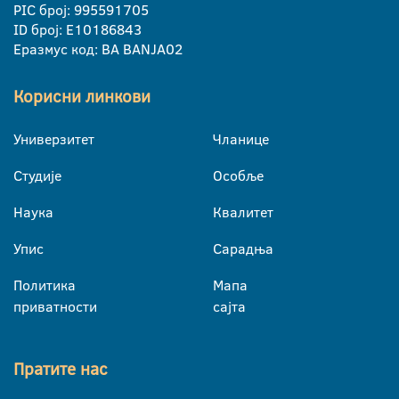
PIC број: 995591705
ID број: E10186843
Еразмус код: BA BANJA02
Корисни линкови
Универзитет
Чланице
Студије
Особље
Наука
Квалитет
Упис
Сарадња
Политика
Мапа
приватности
сајта
Пратите нас