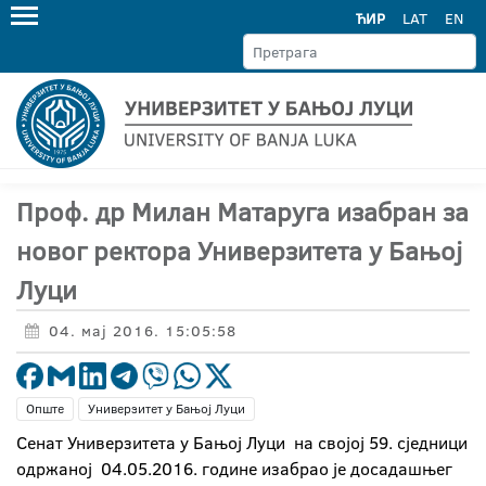
ЋИР
LAT
EN
Проф. др Милан Матаруга изабран за
новог ректора Универзитета у Бањој
Луци
04. мај 2016. 15:05:58
Опште
Универзитет у Бањој Луци
Сенат Универзитета у Бањој Луци на својој 59. сједници
одржаној 04.05.2016. године изабрао је досадашњег