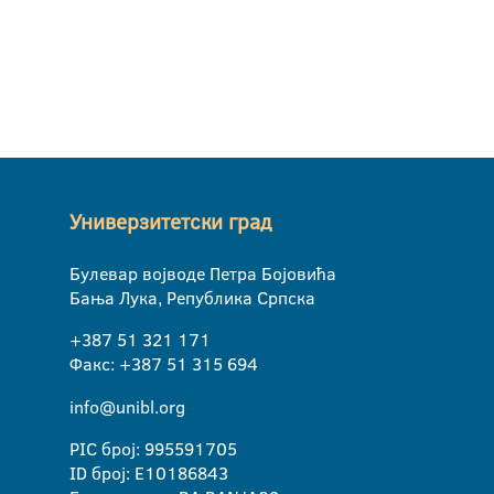
Универзитетски град
Булевар војводе Петра Бојовића
Бања Лука, Република Српска
+387 51 321 171
Факс: +387 51 315 694
info@unibl.org
PIC број: 995591705
ID број: E10186843