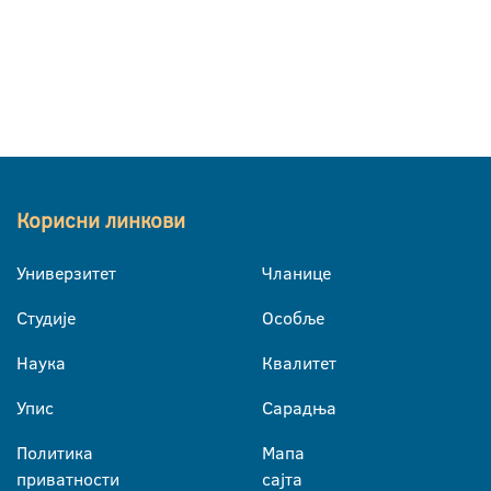
Корисни линкови
Универзитет
Чланице
Студије
Особље
Наука
Квалитет
Упис
Сарадња
Политика
Мапа
приватности
сајта