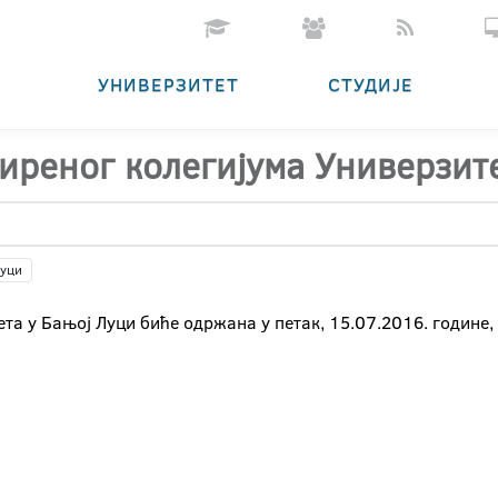
УНИВЕРЗИТЕТ
СТУДИЈЕ
иреног колегијума Универзит
Луци
а у Бањој Луци биће одржана у петак, 15.07.2016. године, 