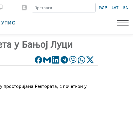
ЋИР
LAT
EN
УПИС
ета у Бањој Луци
у просторијама Ректората, с почетком у