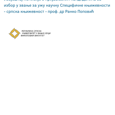
избор у звање за ужу научну Специфичне књижевности
- српска књижевност - проф. др Ранко Поповић