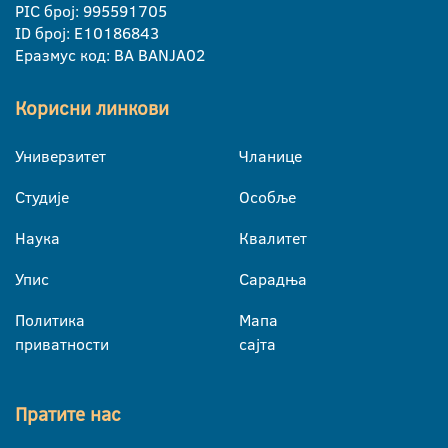
PIC број: 995591705
ID број: E10186843
Еразмус код: BA BANJA02
Корисни линкови
Универзитет
Чланице
Студије
Особље
Наука
Квалитет
Упис
Сарадња
Политика
Мапа
приватности
сајта
Пратите нас