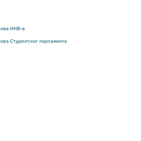
нова ННВ-а
нова Студентског парламента