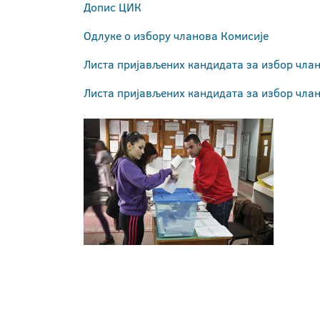
Допис ЦИК
Одлуке о избору чланова Комисије
Листа пријављених кандидата за избор чла
Листа пријављених кандидата за избор чла