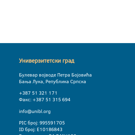
Универзитетски град
Булевар војводе Петра Бојовића
Бања Лука, Република Српска
+387 51 321 171
Факс: +387 51 315 694
info@unibl.org
PIC број: 995591705
ID број: E10186843