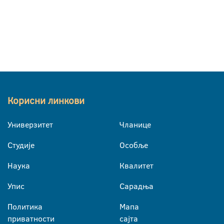
Корисни линкови
Универзитет
Чланице
Студије
Особље
Наука
Квалитет
Упис
Сарадња
Политика
Мапа
приватности
сајта