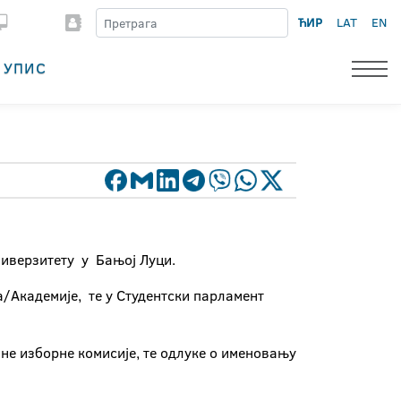
ЋИР
LAT
EN
УПИС
ниверзитету у Бањој Луци.
а/Академије, те у Студентски парламент
не изборне комисије, те одлуке о именовању