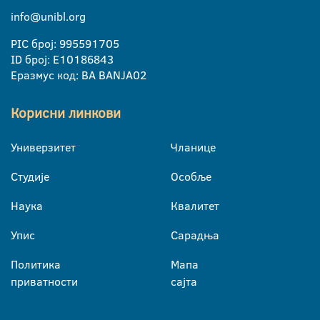
info@unibl.org
PIC број: 995591705
ID број: E10186843
Еразмус код: BA BANJA02
Корисни линкови
Универзитет
Чланице
Студије
Особље
Наука
Квалитет
Упис
Сарадња
Политика
Мапа
приватности
сајта