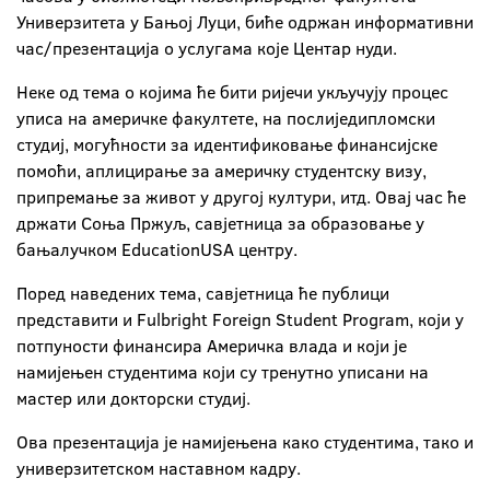
Универзитета у Бањој Луци, биће одржан информативни
час/презентација о услугама које Центар нуди.
Неке од тема о којима ће бити ријечи укључују процес
уписа на америчке факултете, на послиједипломски
студиј, могућности за идентификовање финансијске
помоћи, аплицирање за америчку студентску визу,
припремање за живот у другој култури, итд. Овај час ће
држати Соња Пржуљ, савјетница за образовање у
бањалучком EducationUSA центру.
Поред наведених тема, савјетница ће публици
представити и Fulbright Foreign Student Program, који у
потпуности финансира Америчка влада и који је
намијењен студентима који су тренутно уписани на
мастер или докторски студиј.
Ова презентација је намијењена како студентима, тако и
универзитетском наставном кадру.