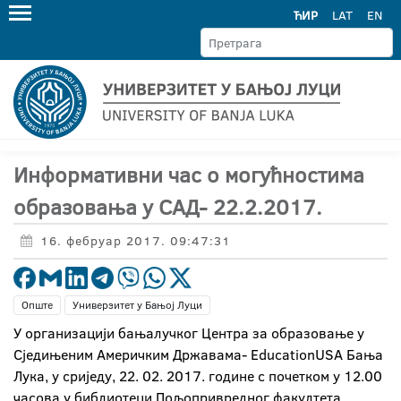
ЋИР
LAT
EN
Информативни час о могућностима
образовања у САД- 22.2.2017.
16. фебруар 2017. 09:47:31
Опште
Универзитет у Бањој Луци
У организацији бањалучког Центра за образовање у
Сједињеним Америчким Државама- EducationUSA Бања
Лука, у сриједу, 22. 02. 2017. године с почетком у 12.00
часова у библиотеци Пољопривредног факултета