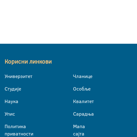
Корисни линкови
Универзитет
Чланице
Студије
Особље
Наука
Квалитет
Упис
Сарадња
Политика
Мапа
приватности
сајта