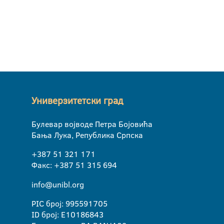
Универзитетски град
Булевар војводе Петра Бојовића
Бања Лука, Република Српска
+387 51 321 171
Факс: +387 51 315 694
info@unibl.org
PIC број: 995591705
ID број: E10186843