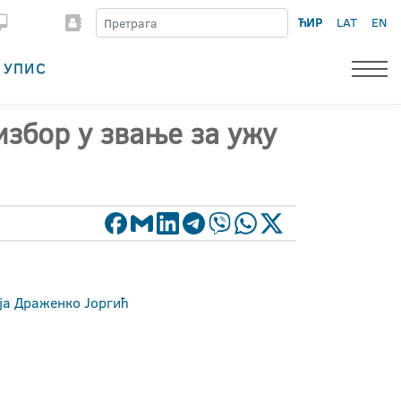
ЋИР
LAT
EN
УПИС
избор у звање за ужу
ја Драженко Јоргић