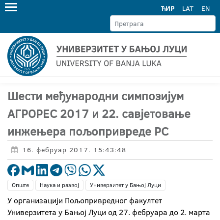
ЋИР
LAT
EN
Шести међународни симпозијум
АГРОРЕС 2017 и 22. савјетовање
инжењера пољопривреде РС
16. фебруар 2017. 15:43:48
Опште
Наука и развој
Универзитет у Бањој Луци
У организацији Пољопривредног факултет
Универзитета у Бањој Луци од 27. фебруара до 2. марта