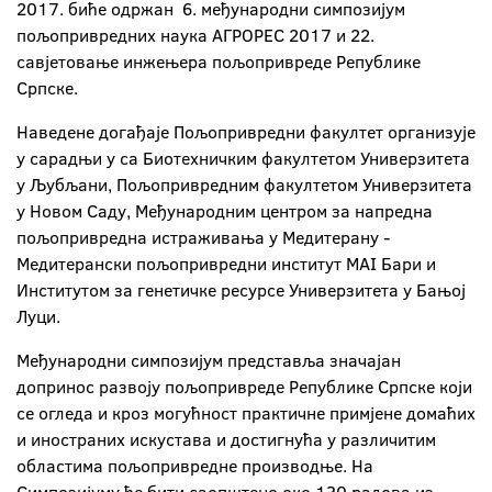
2017. биће одржан 6. међународни симпозијум
пољопривредних наука АГРОРЕС 2017 и 22.
савјетовање инжењера пољопривреде Републике
Српске.
Наведене догађаје Пољопривредни факултет организује
у сарадњи у са Биотехничким факултетом Универзитета
у Љубљани, Пољопривредним факултетом Универзитета
у Новом Саду, Међународним центром за напредна
пољопривредна истраживања у Медитерану -
Медитерански пољопривредни институт MAI Бари и
Институтом за генетичке ресурсе Универзитета у Бањој
Луци.
Међународни симпозијум представља значајан
допринос развоју пољопривреде Републике Српске који
се огледа и кроз могућност практичне примјене домаћих
и иностраних искустава и достигнућа у различитим
областима пољопривредне производње. На