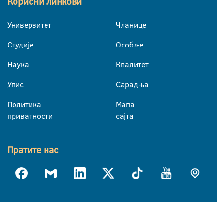
Корисни линкови
Универзитет
Чланице
Студије
Особље
Наука
Квалитет
Упис
Сарадња
Политика
Мапа
приватности
сајта
Пратите нас