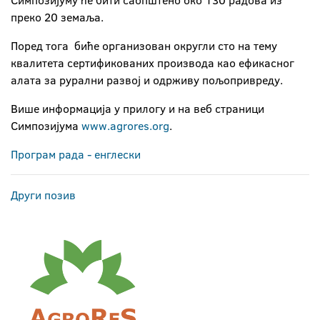
Симпозијуму ће бити саопштено око 130 радова из
преко 20 земаља.
Поред тога биће организован округли сто на тему
квалитета сертификованих производа као ефикасног
алата за рурални развој и одрживу пољопривреду.
Више информација у прилогу и на веб страници
Симпозијума
www.agrores.org
.
Програм рада - енглески
Други позив