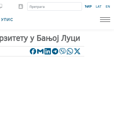
ЋИР
LAT
EN
УПИС
рзитету у Бањој Луци