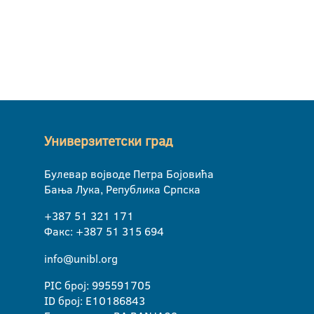
Универзитетски град
Булевар војводе Петра Бојовића
Бања Лука, Република Српска
+387 51 321 171
Факс: +387 51 315 694
info@unibl.org
PIC број: 995591705
ID број: E10186843