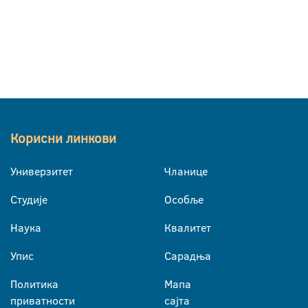
Корисни линкови
Универзитет
Чланице
Студије
Особље
Наука
Квалитет
Упис
Сарадња
Политика
Мапа
приватности
сајта