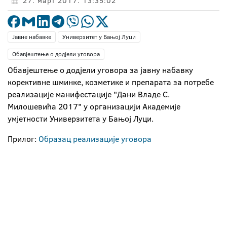
27. март 2017. 13:35:02
Јавне набавке
Универзитет у Бањој Луци
Обавјештење о додјели уговора
Обавјештење о додјели уговора за јавну набавку
корективне шминке, козметике и препарата за потребе
реализације манифестације "Дани Владе С.
Милошевића 2017" у организацији Академије
умјетности Универзитета у Бањој Луци.
Прилог:
Образац реализације уговора