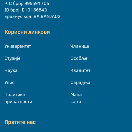
PIC број: 995591705
ID број: E10186843
Еразмус код: BA BANJA02
Корисни линкови
Универзитет
Чланице
Студије
Особље
Наука
Квалитет
Упис
Сарадња
Политика
Мапа
приватности
сајта
Пратите нас