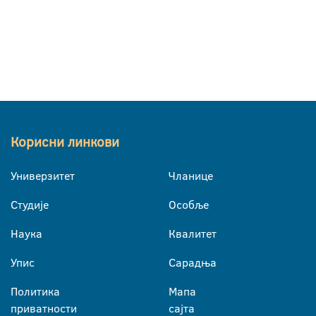
Корисни линкови
Универзитет
Чланице
Студије
Особље
Наука
Квалитет
Упис
Сарадња
Политика
Мапа
приватности
сајта