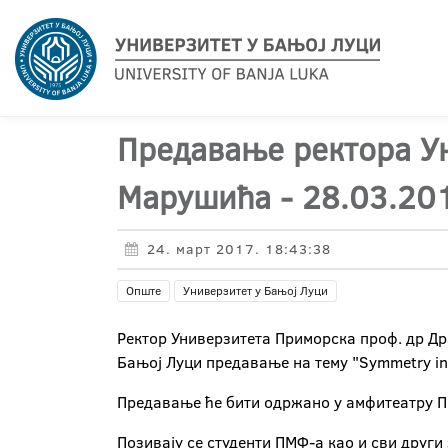
Предавање ректора У
Марушића - 28.03.20
24. март 2017. 18:43:38
Опште
Универзитет у Бањој Луци
Ректор Универзитета Приморска проф. др Д
Бањој Луци предавање на тему "Symmetry in
Предавање ће бити одржано у амфитеатру ПМ
Позивају се студенти ПМФ-а као и сви друг