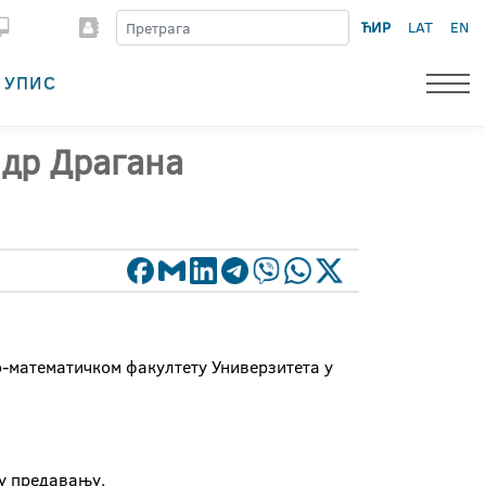
ЋИР
LAT
EN
УПИС
 др Драгана
-математичком факултету Универзитета у
ју предавању.