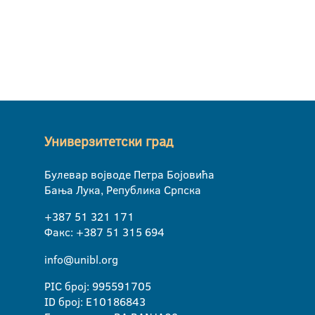
Универзитетски град
Булевар војводе Петра Бојовића
Бања Лука, Република Српска
+387 51 321 171
Факс: +387 51 315 694
info@unibl.org
PIC број: 995591705
ID број: E10186843