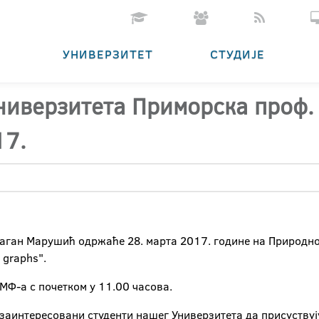
УНИВЕРЗИТЕТ
СТУДИЈЕ
ниверзитета Приморска проф.
17.
раган Марушић одржаће 28. марта 2017. године на Природно
 graphs".
Ф-а с почетком у 11.00 часова.
и заинтересовани студенти нашег Универзитета да присуству