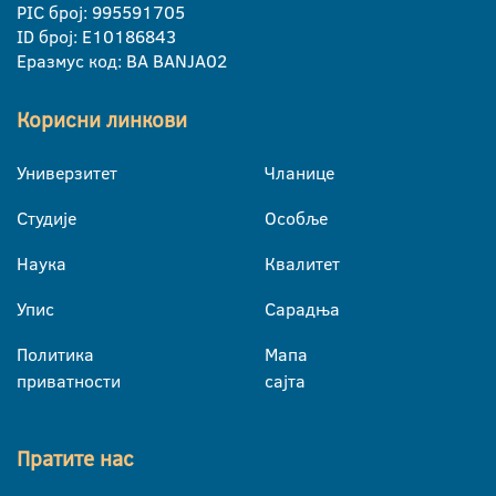
PIC број: 995591705
ID број: E10186843
Еразмус код: BA BANJA02
Корисни линкови
Универзитет
Чланице
Студије
Особље
Наука
Квалитет
Упис
Сарадња
Политика
Мапа
приватности
сајта
Пратите нас