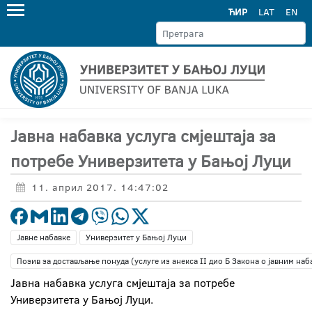
ЋИР
LAT
EN
Јавна набавка услуга смјештаја за
потребе Универзитета у Бањој Луци
11. април 2017. 14:47:02
Јавне набавке
Универзитет у Бањој Луци
Позив за достављање понуда (услуге из анекса II дио Б Закона о јавним наб
Јавна набавка услуга смјештаја за потребе
Универзитета у Бањој Луци.