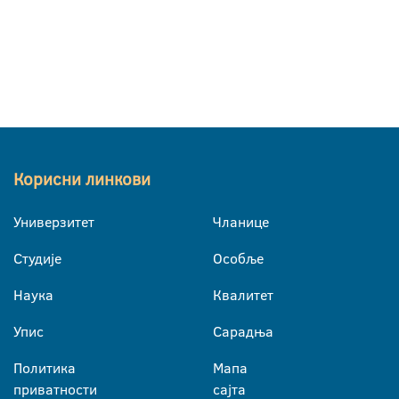
Корисни линкови
Универзитет
Чланице
Студије
Особље
Наука
Квалитет
Упис
Сарадња
Политика
Мапа
приватности
сајта