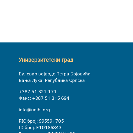
Универзитетски град
Булевар војводе Петра Бојовића
Бања Лука, Република Српска
+387 51 321 171
Факс: +387 51 315 694
info@unibl.org
PIC број: 995591705
ID број: E10186843