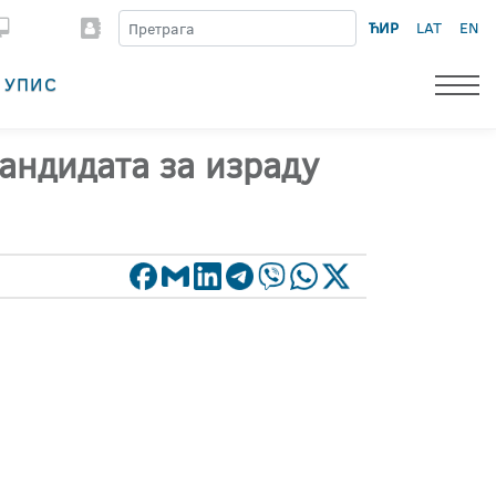
ЋИР
LAT
EN
УПИС
кандидата за израду