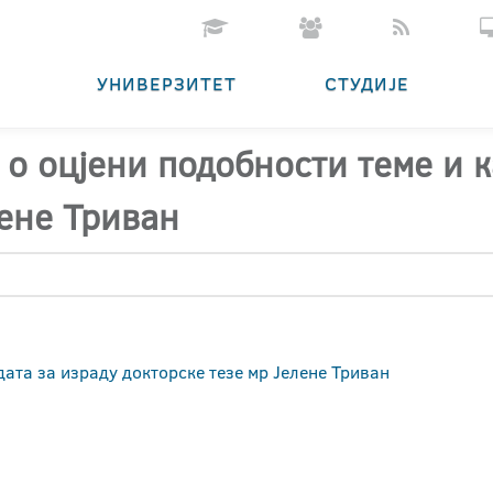
УНИВЕРЗИТЕТ
СТУДИЈЕ
 о оцјени подобности теме и 
лене Триван
дата за израду докторске тезе мр Јелене Триван