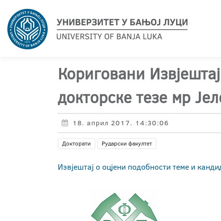
Кориговани Извјештај
докторске тезе мр Је
18. април 2017. 14:30:06
Докторати
Рударски факултет
Извјештај о оцјени подобности теме и канди