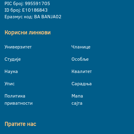
PIC број: 995591705
ID број: E10186843
Еразмус код: BA BANJA02
Корисни линкови
Универзитет
Чланице
Студије
Особље
Наука
Квалитет
Упис
Сарадња
Политика
Мапа
приватности
сајта
Пратите нас