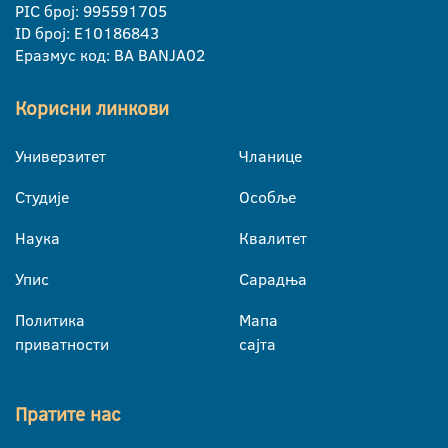
PIC број: 995591705
ID број: E10186843
Еразмус код: BA BANJA02
Корисни линкови
Универзитет
Чланице
Студије
Особље
Наука
Квалитет
Упис
Сарадња
Политика
Мапа
приватности
сајта
Пратите нас