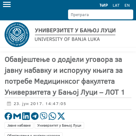
ЋИР
LAT
EN
Oбавјештење о додјели уговора за
јавну набавку и испоруку књига за
потребе Медицинксог факултета
Универзитета у Бањој Луци – ЛОТ 1
23. јун 2017. 14:47:05
Јавне набавке
Универзитет у Бањој Луци
Обавјештење о додјели уговора