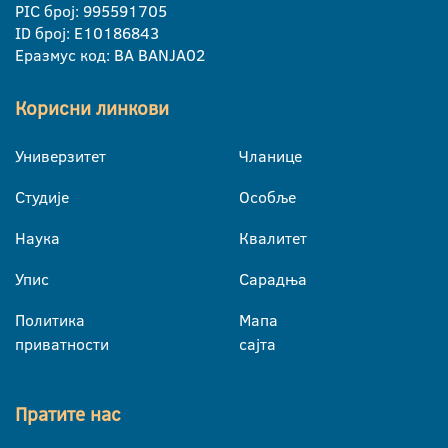
PIC број: 995591705
ID број: E10186843
Еразмус код: BA BANJA02
Корисни линкови
Универзитет
Чланице
Студије
Особље
Наука
Квалитет
Упис
Сарадња
Политика
Мапа
приватности
сајта
Пратите нас