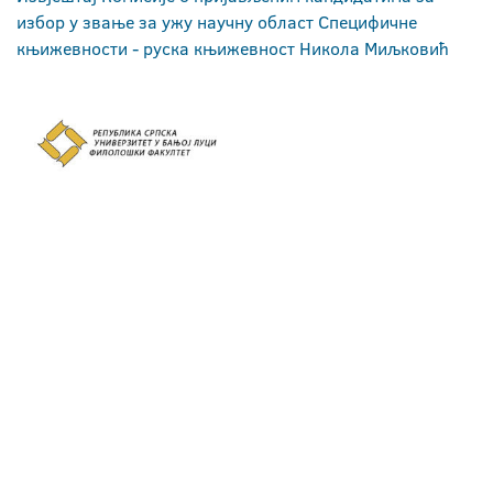
избор у звање за ужу научну област Специфичне
књижевности - руска књижевност Никола Миљковић