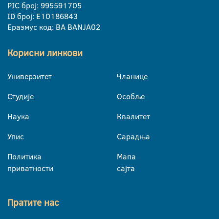
PIC број: 995591705
ID број: E10186843
Еразмус код: BA BANJA02
Корисни линкови
Универзитет
Чланице
Студије
Особље
Наука
Квалитет
Упис
Сарадња
Политика
Мапа
приватности
сајта
Пратите нас