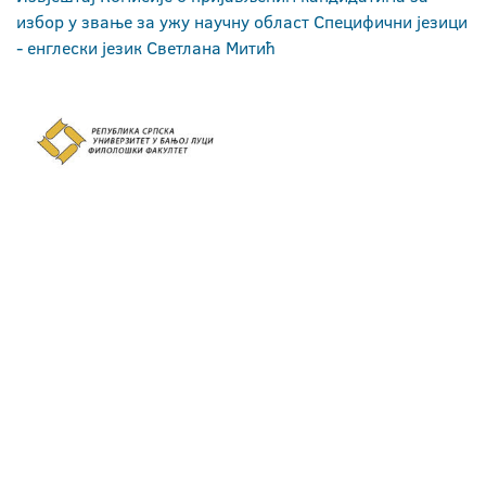
избор у звање за ужу научну област Специфични језици
- енглески језик Светлана Митић