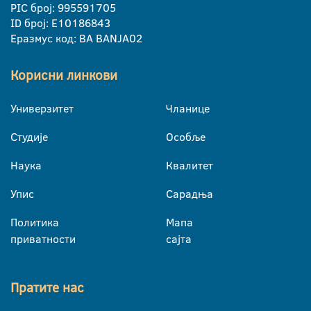
PIC број: 995591705
ID број: E10186843
Еразмус код: BA BANJA02
Корисни линкови
Универзитет
Чланице
Студије
Особље
Наука
Квалитет
Упис
Сарадња
Политика
Мапа
приватности
сајта
Пратите нас