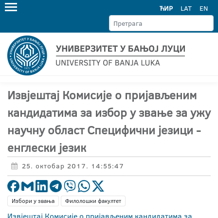
ЋИР
LAT
EN
Извјештај Комисије о пријављеним
кандидатима за избор у звање за ужу
научну област Специфични језици -
енглески језик
25. октобар 2017. 14:55:47
Избори у звања
Филолошки факултет
Извјештај Комисије о пријављеним кандидатима за