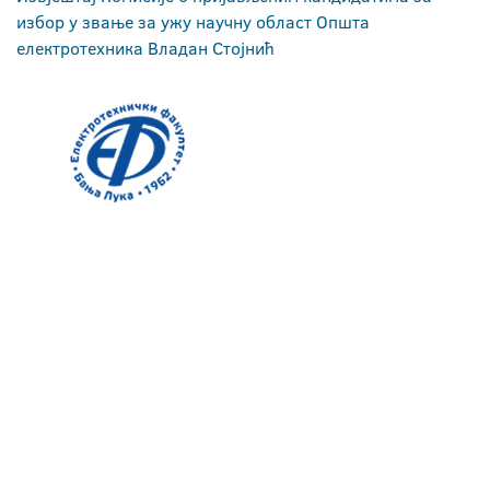
избор у звање за ужу научну област Општа
електротехника Владан Стојнић