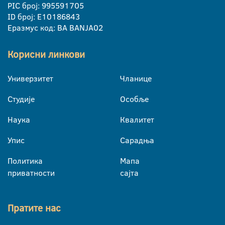
PIC број: 995591705
ID број: E10186843
Еразмус код: BA BANJA02
Корисни линкови
Универзитет
Чланице
Студије
Особље
Наука
Квалитет
Упис
Сарадња
Политика
Мапа
приватности
сајта
Пратите нас